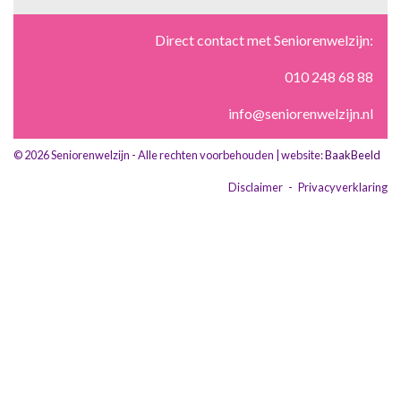
Direct contact met Seniorenwelzijn:
010 248 68 88
info@seniorenwelzijn.nl
© 2026 Seniorenwelzijn - Alle rechten voorbehouden | website:
BaakBeeld
Disclaimer
-
Privacyverklaring