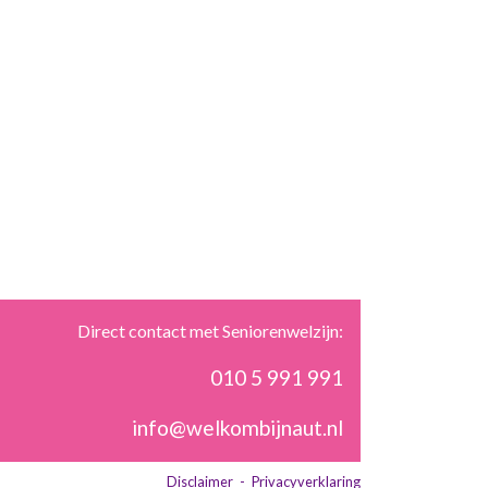
Direct contact met Seniorenwelzijn:
010 5 991 991
info@welkombijnaut.nl
Disclaimer
-
Privacyverklaring