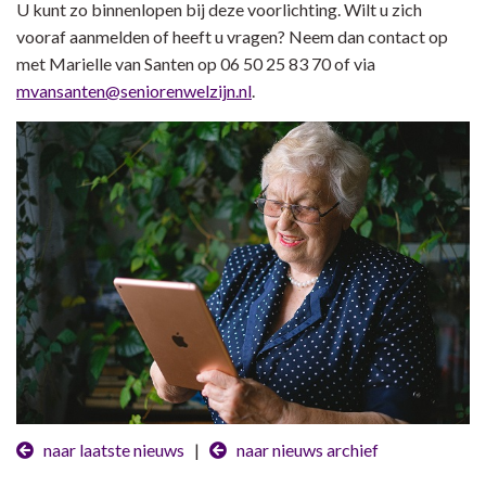
U kunt zo binnenlopen bij deze voorlichting. Wilt u zich
vooraf aanmelden of heeft u vragen? Neem dan contact op
met Marielle van Santen op 06 50 25 83 70 of via
mvansanten@seniorenwelzijn.nl
.
naar laatste nieuws
|
naar nieuws archief