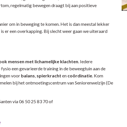
rtom, regelmatig bewegen draagt bij aan positieve
anier om in beweging te komen. Het is dan meestal lekker
is er een overkapping. Bij slecht weer gaan we uiteraard
ook mensen met lichamelijke klachten
. Iedere
 fysio een gevarieerde training in de beweegtuin aan de
ningen voor
balans
,
spierkracht
en
coördinatie
.
Kom
zamelen bij het ontmoetingscentrum van Seniorenwelzijn (De
Santen via 06 50 25 83 70 of
f