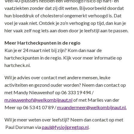
Veel 40-plussers hebben een verhoogd risico op hart- en
vaatziekten zonder dat zij dit weten. Bijvoorbeeld doordat
hun bloeddruk of cholesterol ongemerkt verhoogd is. Dat
voel je vaak niet. Ontdek je zo’n verhoging op tijd, dan kun je
hier vaak zelf nog iets aan doen door je leefstijl aan te passen.
Meer Hartcheckpunten in de regio
Kun je er 24 maart niet bij zijn? Kom dan naar de
hartcheckpunten in de regio. Kijk voor meer informatie op
hartcheck.nl.
Wil je advies over contact met andere mensen, leuke
activiteiten en gezond ouder worden? Neem dan contact op
met Mandy Nieuwenhof op 06 333 19 494 /
m.nieuwenhof@welkombijnaut.nl
of met Marlies van der
Meer op 06 53 41 07 89 /
m.vandermeer@welkombijnaut.nl.
Wil je meer weten over leefstijl? Neem dan contact op met
Paul Dorsman via
paul@fysiojipregtop.nl
.