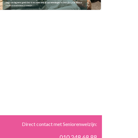
Direct contact met Seniorenwelzijn:
010 248 68 88