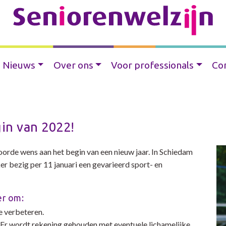
Nieuws
Over ons
Voor professionals
Co
gin van 2022!
hoorde wens aan het begin van een nieuw jaar. In Schiedam
r bezig per 11 januari een gevarieerd sport- en
er om:
e verbeteren.
 Er wordt rekening gehouden met eventuele lichamelijke