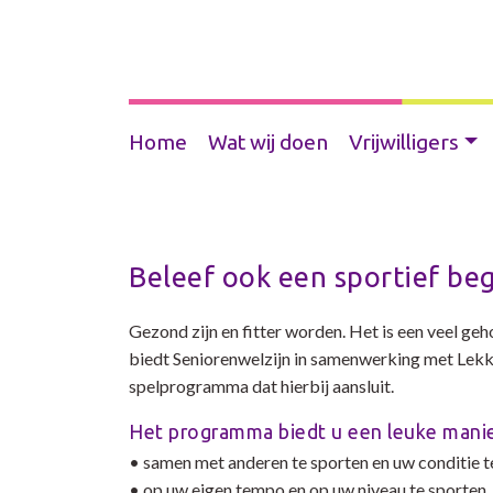
Home
Wat wij doen
Vrijwilligers
Beleef ook een sportief be
Gezond zijn en fitter worden. Het is een veel ge
biedt Seniorenwelzijn in samenwerking met Lekke
spelprogramma dat hierbij aansluit.
Het programma biedt u een leuke mani
• samen met anderen te sporten en uw conditie t
• op uw eigen tempo en op uw niveau te sporten.